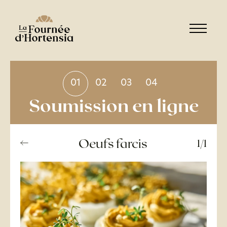
01
02
03
04
Soumission en ligne
Oeufs farcis
1/1