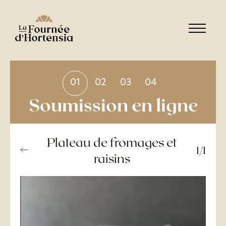
01
02
03
04
Soumission en ligne
Plateau de fromages et
1/1
raisins